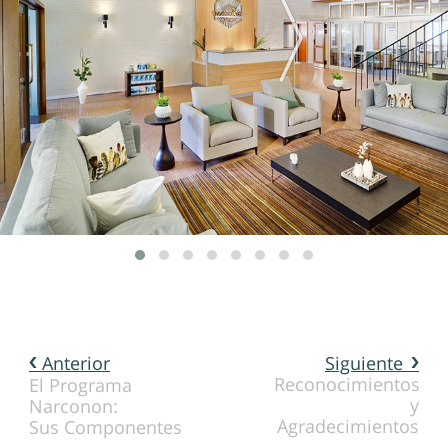
Anterior
Siguiente
Reconocimientos
El Programa
y
Narconon:
Agradecimientos
Sus Componentes