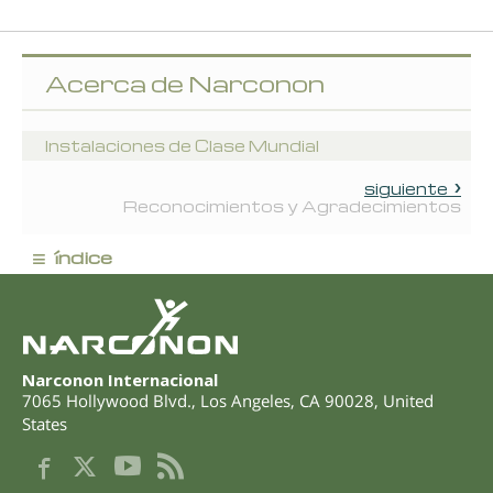
Acerca de Narconon
Instalaciones de Clase Mundial
siguiente
Reconocimientos y Agradecimientos
≡
índice
Narconon Internacional
7065 Hollywood Blvd.
,
Los Angeles
,
CA
90028
,
United
States