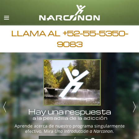
Español
Inglés
Todas las Regiones/Idiomas
LLAMA AL
+52-55-5350-
9083
Hay una respuesta
a la pesadilla de la adicción
Aprende acerca de nuestro programa singularmente
efectivo. Mira
Una Introducción a Narconon
.