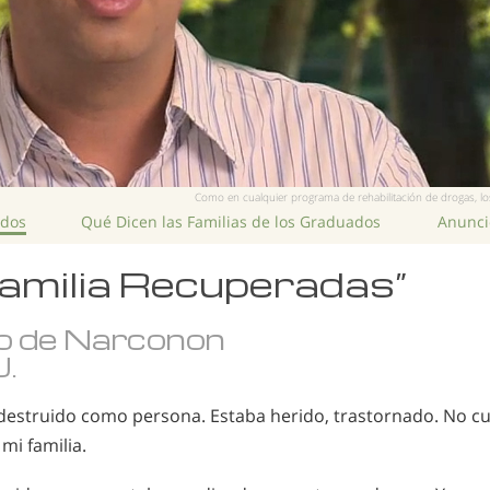
Como en cualquier programa de rehabilitación de drogas, los
ados
Qué Dicen las Familias de los Graduados
Anuncio
 Familia Recuperadas”
o de Narconon
U.
destruido como persona. Estaba herido, trastornado. No c
mi familia.