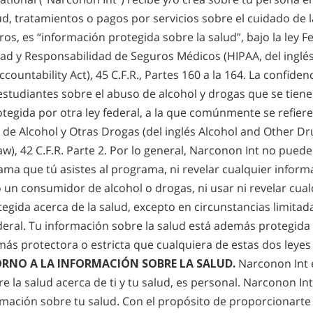
lud, tratamientos o pagos por servicios sobre el cuidado de 
ros, es “información protegida sobre la salud”, bajo la ley
dad y Responsabilidad de Seguros Médicos (HIPAA, del inglé
ccountability Act), 45 C.F.R., Partes 160 a la 164. La confiden
 estudiantes sobre el abuso de alcohol y drogas que se tien
tegida por otra ley federal, a la que comúnmente se refier
 de Alcohol y Otras Drogas (del inglés Alcohol and Other Dr
Law), 42 C.F.R. Parte 2. Por lo general, Narconon Int no pued
ama que tú asistes al programa, ni revelar cualquier inform
 un consumidor de alcohol o drogas, ni usar ni revelar cual
egida acerca de la salud, excepto en circunstancias limitada
ederal. Tu información sobre la salud está además protegida 
más protectora o estricta que cualquiera de estas dos leyes 
RNO A LA INFORMACIÓN SOBRE LA SALUD.
Narconon Int 
e la salud acerca de ti y tu salud, es personal. Narconon Int
rmación sobre tu salud. Con el propósito de proporcionarte 