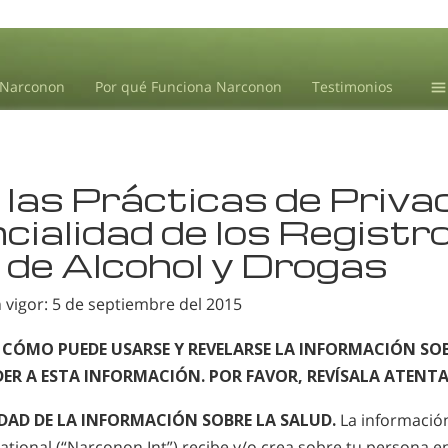
 Narconon
Por qué Funciona Narconon
Testimonios
Ce
Tr
 las Prácticas de Priva
In
dr
cialidad de los Registr
No
 de Alcohol y Drogas
L.
 vigor: 5 de septiembre del 2015
E CÓMO PUEDE USARSE Y REVELARSE LA INFORMACIÓN SOB
ER A ESTA INFORMACIÓN. POR FAVOR, REVÍSALA ATENT
DAD DE LA INFORMACIÓN SOBRE LA SALUD.
La información
tional (“Narconon Int”) recibe y/o crea sobre tu persona e