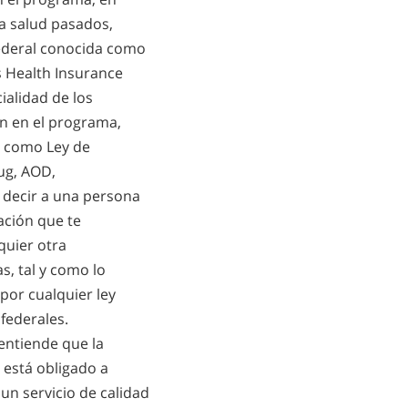
la salud pasados,
 Federal conocida como
s Health Insurance
cialidad de los
en en el programa,
e como Ley de
ug, AOD,
e decir a una persona
ación que te
quier otra
s, tal y como lo
por cualquier ley
federales.
entiende que la
 está obligado a
un servicio de calidad