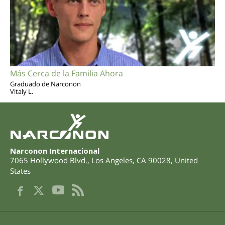
Más Cerca de la Familia Ahora
Graduado de Narconon
Vitaly L.
Narconon Internacional
7065 Hollywood Blvd.
,
Los Angeles
,
CA
90028
,
United
States