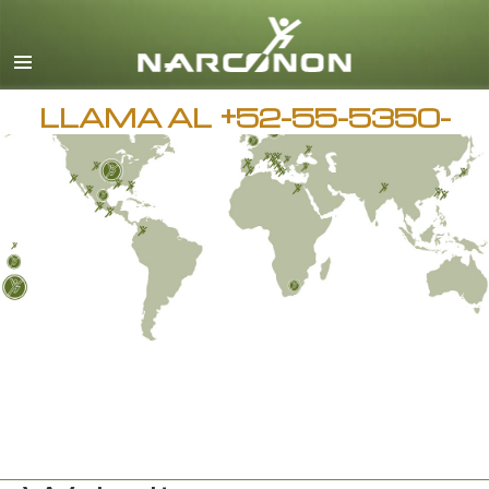
Español
Inglés
Todas las Regiones/Idiomas
LLAMA AL
+52-55-5350-
9083