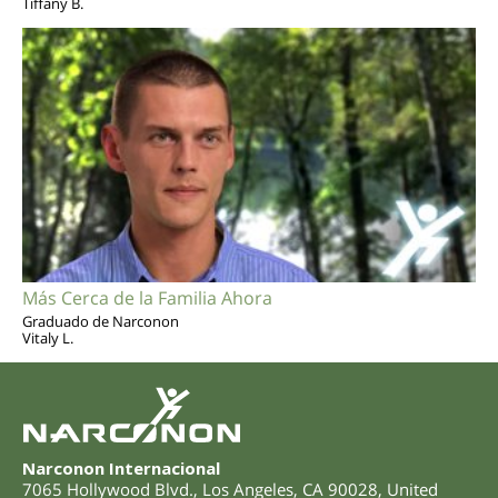
Tiffany B.
Más Cerca de la Familia Ahora
Graduado de Narconon
Vitaly L.
Narconon Internacional
7065 Hollywood Blvd.
,
Los Angeles
,
CA
90028
,
United