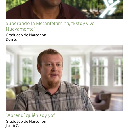
Superando la Metanfetamina, “Estoy vivo
Nuevamente”
Graduado de Narconon
Don S.
“Aprendí quién soy yo”
Graduado de Narconon
Jacob C.