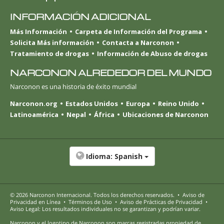
INFORMACIÓN ADICIONAL
Más Información
Carpeta de Información del Programa
Solicita Más información
Contacta a Narconon
Tratamiento de drogas
Información de Abuso de drogas
NARCONON ALREDEDOR DEL MUNDO
Narconon es una historia de éxito mundial
Narconon.org
Estados Unidos
Europa
Reino Unido
Latinoamérica
Nepal
África
Ubicaciones de Narconon
Idioma:
Spanish
© 2026
Narconon Internacional
. Todos los derechos reservados.
•
Aviso de
Privacidad en Línea
•
Términos de Uso
•
Aviso de Prácticas de Privacidad
•
Aviso Legal: Los resultados individuales no se garantizan y podrían variar.
Narconon y el logotipo de Narconon son marcas registradas propiedad de