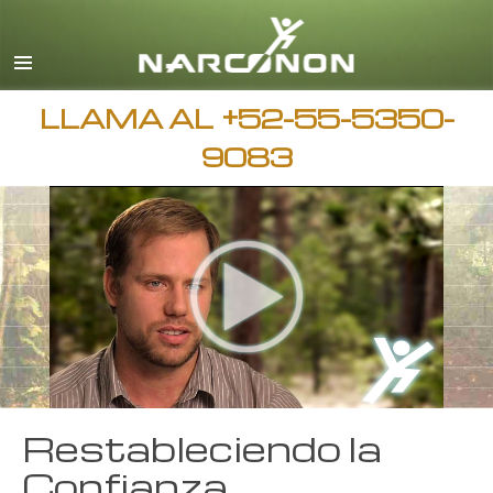
Español
Inglés
Todas las Regiones/Idiomas
LLAMA AL
+52-55-5350-
9083
Restableciendo la
Confianza