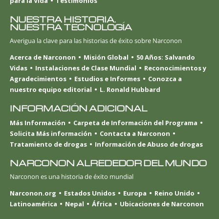
para la Vida
Testimonios
NUESTRA HISTORIA.
NUESTRA TECNOLOGÍA
Averigua la clave para las historias de éxito sobre Narconon
Acerca de Narconon
Misión Global
50 Años: Salvando
Vidas
Instalaciones de Clase Mundial
Reconocimientos y
Agradecimientos
Estudios e Informes
Conozca a
nuestro equipo editorial
L. Ronald Hubbard
INFORMACIÓN ADICIONAL
Más Información
Carpeta de Información del Programa
Solicita Más información
Contacta a Narconon
Tratamiento de drogas
Información de Abuso de drogas
NARCONON ALREDEDOR DEL MUNDO
Narconon es una historia de éxito mundial
Narconon.org
Estados Unidos
Europa
Reino Unido
Latinoamérica
Nepal
África
Ubicaciones de Narconon