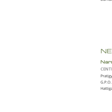
NE
Nar
CENT
Pratig
G.P.O.
Hattig