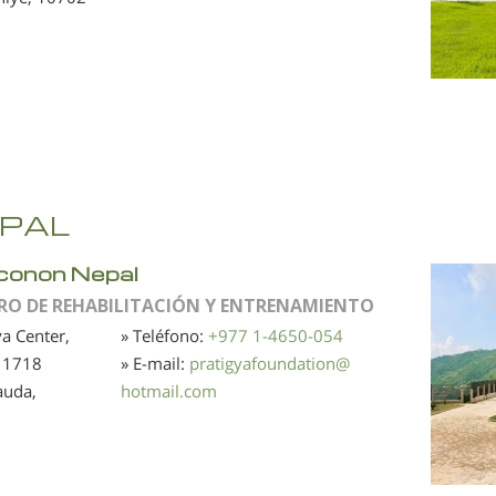
PAL
conon Nepal
RO DE REHABILITACIÓN Y ENTRENAMIENTO
ya Center,
» Teléfono:
+977 1-4650-054
 1718
» E-mail:
pratigyafoundation
@
auda,
hotmail.com