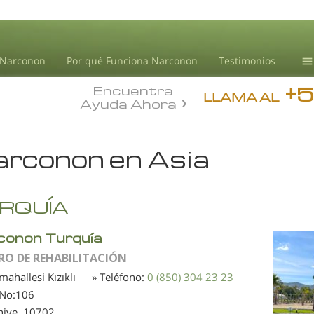
 Narconon
Por qué Funciona Narconon
Testimonios
+
Encuentra
Ce
LLAMA AL
Ayuda Ahora
Tr
In
rconon en Asia
dr
No
L.
RQUÍA
conon Turquía
RO DE REHABILITACIÓN
 mahallesi Kızıklı
» Teléfono:
0 (850) 304 23 23
 No:106
niye,
10702