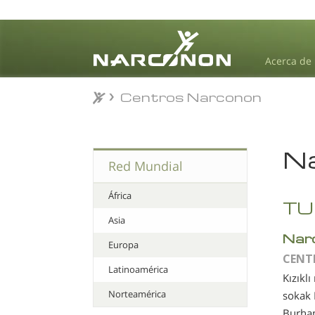
Acerca de
Centros Narconon
Centros Narconon
⨯
Na
Red Mundial
África
TU
Asia
Nar
Europa
CENT
Latinoamérica
Kızıklı
Norteamérica
sokak
Burha