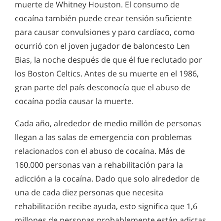
Riesgos de la cocaína
muerte de Whitney Houston. El consumo de
muy antiguo. El alcohol ha sido parte de nuestra cultura
Un consumidor de cocaína puede abusar de esta droga
desde su inicio, con bebidas fermentadas provenientes de
cocaína también puede crear tensión suficiente
muchas veces y escapar de los graves problemas físicos—
casi todas las frutas, vegetales, y granos existentes. Es fácil
piensa él. Lo que no sabe es que la cocaína siempre crea
para causar convulsiones y paro cardíaco, como
asumir que la tendencia de escapar de la realidad en vez de
tensiones graves en el corazón, en las arterias y en las
confrontar y resolver los problemas es parte de la condición
ocurrió con el joven jugador de baloncesto Len
venas.
humana.
Bias, la noche después de que él fue reclutado por
los Boston Celtics. Antes de su muerte en el 1986,
gran parte del país desconocía que el abuso de
cocaína podía causar la muerte.
Cada año, alrededor de medio millón de personas
llegan a las salas de emergencia con problemas
relacionados con el abuso de cocaína. Más de
160.000 personas van a rehabilitación para la
adicción a la cocaína. Dado que solo alrededor de
una de cada diez personas que necesita
rehabilitación recibe ayuda, esto significa que 1,6
millones de personas probablemente están adictas