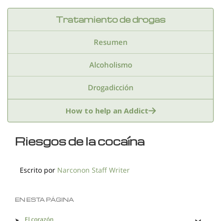
Tratamiento de drogas
Resumen
Alcoholismo
Drogadicción
Anfetaminas
Benzodiazepinas
Cocaina
How to help an Addict
Drogas de club
Drogas sinteticas
Riesgos de la cocaína
Estimulantes
Extasis
Fentanilo
Escrito por
Narconon Staff Writer
Hachis
Heroina
Inhalantes
Kratom
Marihuana
Medicamentos recetados
EN ESTA PÁGINA
El corazón