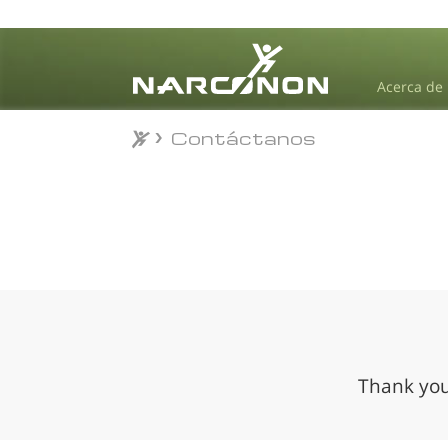
Acerca de
Contáctanos
Contáctanos
⨯
Thank you