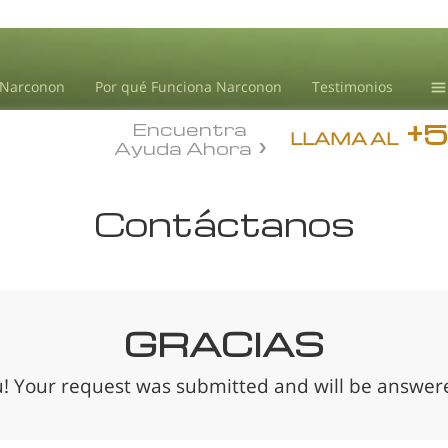
 Narconon
Por qué Funciona Narconon
Testimonios
+
Encuentra
Ce
LLAMA AL
Ayuda Ahora
Tr
In
Contáctanos
dr
No
L.
GRACIAS
! Your request was submitted and will be answere