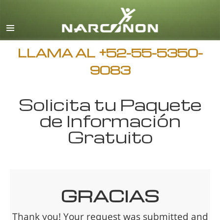
Español
Inglés
Todas las Regiones/Idiomas
LLAMA AL
+52-55-5350-
9083
Solicita tu Paquete
de Información
Gratuito
GRACIAS
Thank you! Your request was submitted and