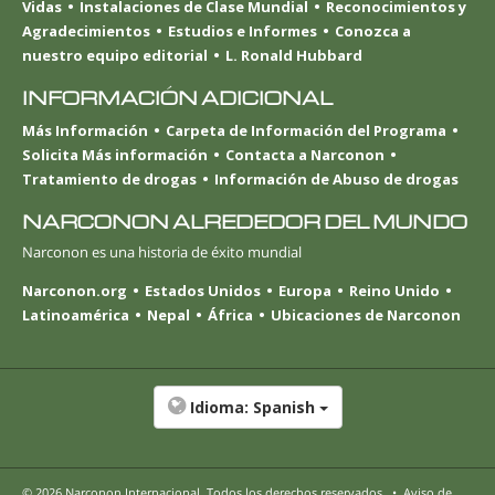
Vidas
Instalaciones de Clase Mundial
Reconocimientos y
Agradecimientos
Estudios e Informes
Conozca a
nuestro equipo editorial
L. Ronald Hubbard
INFORMACIÓN ADICIONAL
Más Información
Carpeta de Información del Programa
Solicita Más información
Contacta a Narconon
Tratamiento de drogas
Información de Abuso de drogas
NARCONON ALREDEDOR DEL MUNDO
Narconon es una historia de éxito mundial
Narconon.org
Estados Unidos
Europa
Reino Unido
Latinoamérica
Nepal
África
Ubicaciones de Narconon
Idioma:
Spanish
© 2026
Narconon Internacional
. Todos los derechos reservados.
•
Aviso de